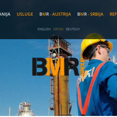
NIJA
USLUGE
B
M
R
- AUSTRIJA
B
M
R
- SRBIJA
RE
ENGLISH
SRPSKI
DEUTSCH