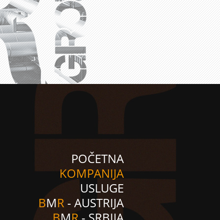
POČETNA
KOMPANIJA
USLUGE
B
M
R
- AUSTRIJA
B
M
R
- SRBIJA