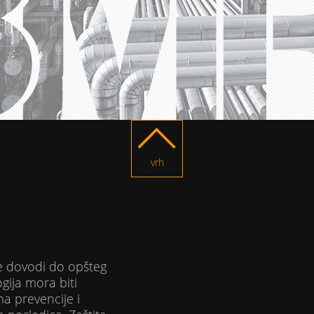
vrh
 dovodi do opšteg
gija mora biti
 prevencije i