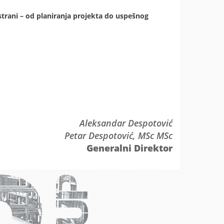
rani – od planiranja projekta do uspešnog
Aleksandar Despotović
Petar Despotović, MSc MSc
Generalni Direktor