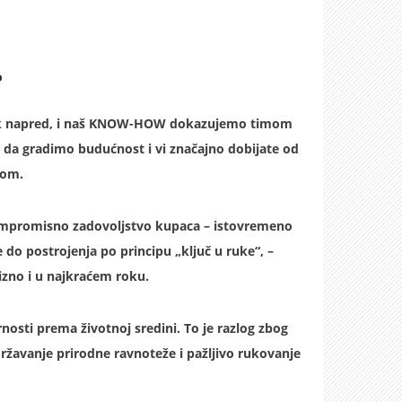
.
vek napred, i naš KNOW-HOW dokazujemo timom
 da gradimo budućnost i vi značajno dobijate od
pom.
kompromisno zadovoljstvo kupaca – istovremeno
do postrojenja po principu „ključ u ruke“, –
izno i u najkraćem roku.
osti prema životnoj sredini. To je razlog zbog
ržavanje prirodne ravnoteže i pažljivo rukovanje