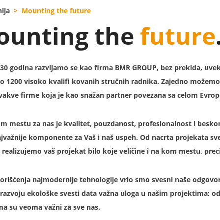
ija
Mounting the future
ounting the
future
 30 godina razvijamo se kao firma BMR GROUP, bez prekida, u
o 1200 visoko kvalifi kovanih stručnih radnika. Zajedno možemo
vakve firme koja je kao snažan partner povezana sa celom Evro
m mestu za nas je kvalitet, pouzdanost, profesionalnost i bes
ajvažnije komponente za Vaš i naš uspeh. Od nacrta projekata sve 
 realizujemo vaš projekat bilo koje veličine i na kom mestu, prec
orišćenja najmodernije tehnologije vrlo smo svesni naše odgovorn
 razvoju ekološke svesti data važna uloga u našim projektima: od
ma su veoma važni za sve nas.