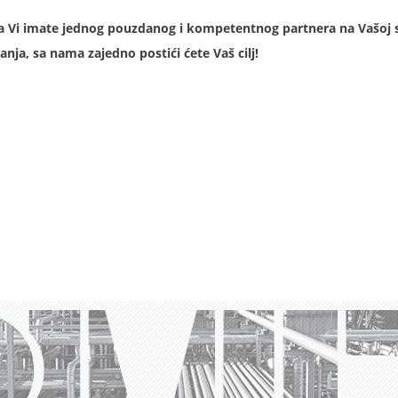
 Vi imate jednog pouzdanog i kompetentnog partnera na Vašoj st
anja, sa nama zajedno postići ćete Vaš cilj!