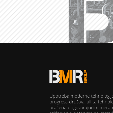
Upotreba moderne tehnologije
progresa društva, ali ta tehnolo
praćena odgovarajućim merama