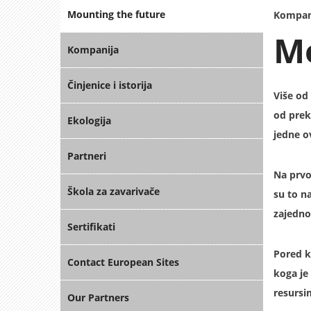
Mounting the future
Kompan
M
Kompanija
Činjenice i istorija
Više od
od prek
Ekologija
jedne o
Partneri
Na prvo
Škola za zavarivače
su to n
zajedno
Sertifikati
Pored k
Contact European Sites
koga je
resursi
Our Partners