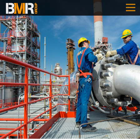
POČETNA
KOMPANIJA
USLUGE
B
M
R
- AUSTRIJA
B
M
R
- SRBIJA
REFERENCE
POSLOVI
ENGLISH
SRPSKI
DEUTSCH