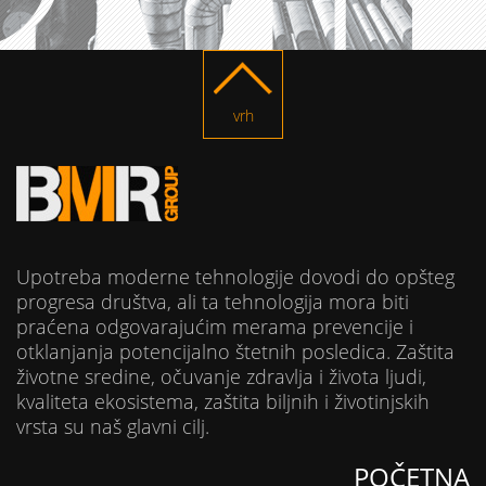
vrh
Upotreba moderne tehnologije dovodi do opšteg
progresa društva, ali ta tehnologija mora biti
praćena odgovarajućim merama prevencije i
otklanjanja potencijalno štetnih posledica. Zaštita
životne sredine, očuvanje zdravlja i života ljudi,
kvaliteta ekosistema, zaštita biljnih i životinjskih
vrsta su naš glavni cilj.
POČETNA