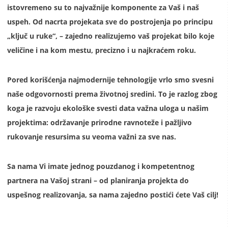
istovremeno su to najvažnije komponente za Vaš i naš
uspeh. Od nacrta projekata sve do postrojenja po principu
„ključ u ruke“, – zajedno realizujemo vaš projekat bilo koje
veličine i na kom mestu, precizno i u najkraćem roku.
Pored korišćenja najmodernije tehnologije vrlo smo svesni
naše odgovornosti prema životnoj sredini. To je razlog zbog
koga je razvoju ekološke svesti data važna uloga u našim
projektima: održavanje prirodne ravnoteže i pažljivo
rukovanje resursima su veoma važni za sve nas.
Sa nama Vi imate jednog pouzdanog i kompetentnog
partnera na Vašoj strani – od planiranja projekta do
uspešnog realizovanja, sa nama zajedno postići ćete Vaš cilj!