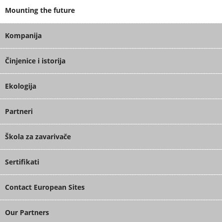
Mounting the future
Kompanija
Činjenice i istorija
Ekologija
Partneri
Škola za zavarivače
Sertifikati
Contact European Sites
Our Partners