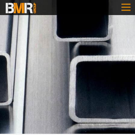
STARTSEITE
UNTERNEHMEN
SERVICE
B
M
R
- ÖSTERREICH
B
M
R
- SERBIEN
REFERENZEN
KARRIERE
ENGLISH
SRPSKI
DEUTSCH